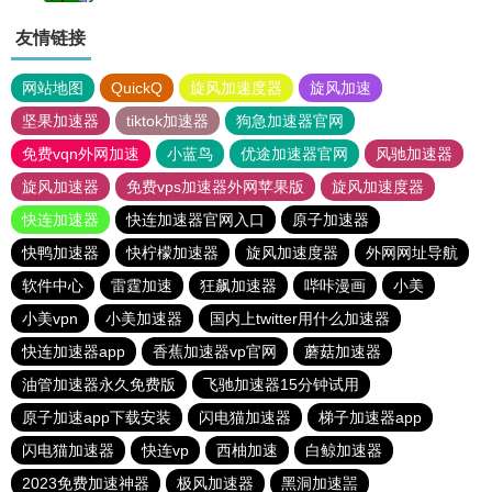
友情链接
网站地图
QuickQ
旋风加速度器
旋风加速
坚果加速器
tiktok加速器
狗急加速器官网
免费vqn外网加速
小蓝鸟
优途加速器官网
风驰加速器
旋风加速器
免费vps加速器外网苹果版
旋风加速度器
快连加速器
快连加速器官网入口
原子加速器
快鸭加速器
快柠檬加速器
旋风加速度器
外网网址导航
软件中心
雷霆加速
狂飙加速器
哔咔漫画
小美
小美vpn
小美加速器
国内上twitter用什么加速器
快连加速器app
香蕉加速器vp官网
蘑菇加速器
油管加速器永久免费版
飞驰加速器15分钟试用
原子加速app下载安装
闪电猫加速器
梯子加速器app
闪电猫加速器
快连vp
西柚加速
白鲸加速器
2023免费加速神器
极风加速器
黑洞加速噐