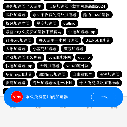
海外加速器七天试用
安易加速器下载官网最新版2024
蚂蚁加速器
永久不收费的海外加速器
酷通npv加速器
旋风加速度器
星空加速器
outline
暴雪vp永久免费加速器下载官网
快连加速器app
红海pro加速器
每天试用一小时加速器
BitzNet加速器
大象加速器
小蓝鸟加速器
洋葱加速器
游戏加速器永久免费
vqn加速外网
outline
快连加速器app
火箭加速器
vqn加速外网
猎豹nvp加速器
黑洞nvp加速器
自由鲸官网
黑洞加速器
雷霆加器速
海外加速器试用一小时
十大免费海外加速神器
黑洞加速器下载永久免费版
老王加速器
永久免费使用的加速器
下载
0.045895s
首页
安卓
苹果
排行
推荐