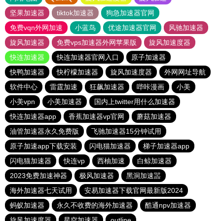
坚果加速器
tiktok加速器
狗急加速器官网
免费vqn外网加速
小蓝鸟
优途加速器官网
风驰加速器
旋风加速器
免费vps加速器外网苹果版
旋风加速度器
快连加速器
快连加速器官网入口
原子加速器
快鸭加速器
快柠檬加速器
旋风加速度器
外网网址导航
软件中心
雷霆加速
狂飙加速器
哔咔漫画
小美
小美vpn
小美加速器
国内上twitter用什么加速器
快连加速器app
香蕉加速器vp官网
蘑菇加速器
油管加速器永久免费版
飞驰加速器15分钟试用
原子加速app下载安装
闪电猫加速器
梯子加速器app
闪电猫加速器
快连vp
西柚加速
白鲸加速器
2023免费加速神器
极风加速器
黑洞加速噐
海外加速器七天试用
安易加速器下载官网最新版2024
蚂蚁加速器
永久不收费的海外加速器
酷通npv加速器
旋风加速度器
星空加速器
outline