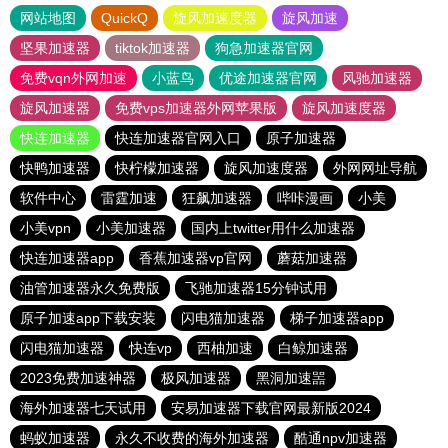
网站地图
QuickQ
旋风加速度器
旋风加速
坚果加速器
tiktok加速器
狗急加速器官网
免费vqn外网加速
小蓝鸟
优途加速器官网
风驰加速器
旋风加速器
免费vps加速器外网苹果版
旋风加速度器
快连加速器
快连加速器官网入口
原子加速器
快鸭加速器
快柠檬加速器
旋风加速度器
外网网址导航
软件中心
雷霆加速
狂飙加速器
哔咔漫画
小美
小美vpn
小美加速器
国内上twitter用什么加速器
快连加速器app
香蕉加速器vp官网
蘑菇加速器
油管加速器永久免费版
飞驰加速器15分钟试用
原子加速app下载安装
闪电猫加速器
梯子加速器app
闪电猫加速器
快连vp
西柚加速
白鲸加速器
2023免费加速神器
极风加速器
黑洞加速噐
海外加速器七天试用
安易加速器下载官网最新版2024
蚂蚁加速器
永久不收费的海外加速器
酷通npv加速器