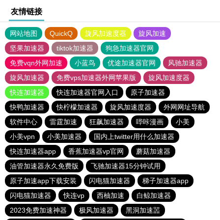
友情链接
网站地图
QuickQ
旋风加速度器
旋风加速
坚果加速器
tiktok加速器
狗急加速器官网
免费vqn外网加速
小蓝鸟
优途加速器官网
风驰加速器
旋风加速器
免费vps加速器外网苹果版
旋风加速度器
快连加速器
快连加速器官网入口
原子加速器
快鸭加速器
快柠檬加速器
旋风加速度器
外网网址导航
软件中心
雷霆加速
狂飙加速器
哔咔漫画
小美
小美vpn
小美加速器
国内上twitter用什么加速器
快连加速器app
香蕉加速器vp官网
蘑菇加速器
油管加速器永久免费版
飞驰加速器15分钟试用
原子加速app下载安装
闪电猫加速器
梯子加速器app
闪电猫加速器
快连vp
西柚加速
白鲸加速器
2023免费加速神器
极风加速器
黑洞加速噐